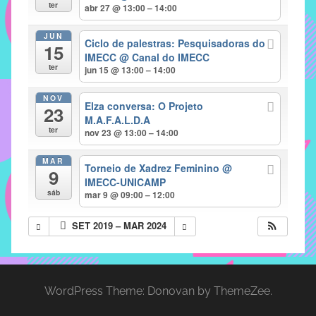
com
ter
abr 27 @ 13:00 – 14:00
soluções
JUN
pacificadoras
Ciclo de palestras: Pesquisadoras do
15
para
IMECC
@ Canal do IMECC
ter
jun 15 @ 13:00 – 14:00
os
problemas
NOV
Elza conversa: O Projeto
verificados
23
M.A.F.A.L.D.A
no
ter
nov 23 @ 13:00 – 14:00
instituto,
bem
MAR
Torneio de Xadrez Feminino
@
9
como
IMECC-UNICAMP
propor
sáb
mar 9 @ 09:00 – 12:00
diretrizes
SET 2019 – MAR 2024
e
ações
para
a
WordPress Theme: Donovan by ThemeZee.
prevenção
e