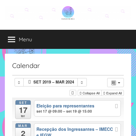
Pular
para
o
Grupo
O
conteúdo
grupo
Menu
Elza
Elza
é
formado
por
Calendar
alunas,
funcionárias
SET 2019 – MAR 2024
e
professoras
Collapse All
Expand All
do
SET
Eleição para representantes
IMECC
17
set 17 @ 09:00 – set 19 @ 15:00
e
ter
tem
MAR
como
Recepção dos Ingressantes – IMECC
2
e IFGW
atribuição