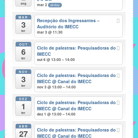
seg
mar 2
all-day
implementar
mecanismos
MAR
Recepção dos Ingressantes –
3
que
Auditório do IMECC
proporcionem
ter
mar 3 @ 11:30
o
fortalecimento
OUT
Ciclo de palestras: Pesquisadoras do
6
dos
IMECC
ter
vínculos
out 6 @ 13:00 – 14:00
sociais
NOV
e
Ciclo de palestras: Pesquisadoras do
3
IMECC
@ Canal do IMECC
profissionais
ter
nov 3 @ 13:00 – 14:00
entre
alunos,
DEZ
Ciclo de palestras: Pesquisadoras do
professores
1
IMECC
@ Canal do IMECC
e
ter
dez 1 @ 13:00 – 14:00
funcionários
do
ABR
Ciclo de palestras: Pesquisadoras do
27
IMECC,
IMECC
@ Canal do IMECC