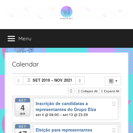
Pular
para
o
Grupo
O
conteúdo
grupo
Menu
Elza
Elza
é
formado
por
Calendar
alunas,
funcionárias
SET 2019 – NOV 2021
e
professoras
Collapse All
Expand All
do
SET
Inscrição de candidatas a
IMECC
4
representantes do Grupo Elza
e
qua
set 4 @ 08:00 – set 13 @ 23:59
tem
como
SET
Eleição para representantes
atribuição