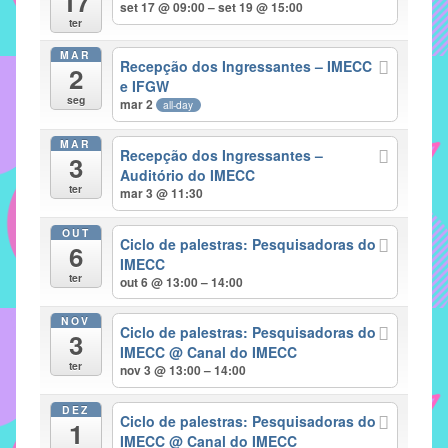
17
set 17 @ 09:00 – set 19 @ 15:00
implementar
ter
mecanismos
MAR
Recepção dos Ingressantes – IMECC
2
que
e IFGW
proporcionem
seg
mar 2
all-day
o
fortalecimento
MAR
Recepção dos Ingressantes –
3
dos
Auditório do IMECC
ter
vínculos
mar 3 @ 11:30
sociais
OUT
e
Ciclo de palestras: Pesquisadoras do
6
IMECC
profissionais
ter
out 6 @ 13:00 – 14:00
entre
alunos,
NOV
Ciclo de palestras: Pesquisadoras do
professores
3
IMECC
@ Canal do IMECC
e
ter
nov 3 @ 13:00 – 14:00
funcionários
do
DEZ
Ciclo de palestras: Pesquisadoras do
1
IMECC,
IMECC
@ Canal do IMECC