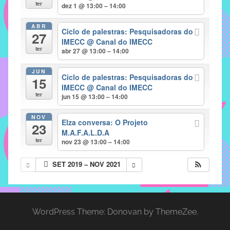
com
ter
dez 1 @ 13:00 – 14:00
soluções
ABR
pacificadoras
Ciclo de palestras: Pesquisadoras do
27
para
IMECC
@ Canal do IMECC
ter
abr 27 @ 13:00 – 14:00
os
problemas
JUN
Ciclo de palestras: Pesquisadoras do
verificados
15
IMECC
@ Canal do IMECC
no
ter
jun 15 @ 13:00 – 14:00
instituto,
bem
NOV
Elza conversa: O Projeto
23
como
M.A.F.A.L.D.A
propor
ter
nov 23 @ 13:00 – 14:00
diretrizes
SET 2019 – NOV 2021
e
ações
para
a
WordPress Theme: Donovan by ThemeZee.
prevenção
e