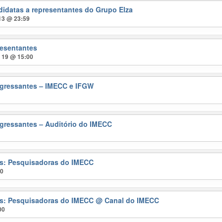
didatas a representantes do Grupo Elza
 13 @ 23:59
resentantes
t 19 @ 15:00
gressantes – IMECC e IFGW
gressantes – Auditório do IMECC
ras: Pesquisadoras do IMECC
00
ras: Pesquisadoras do IMECC
@ Canal do IMECC
00