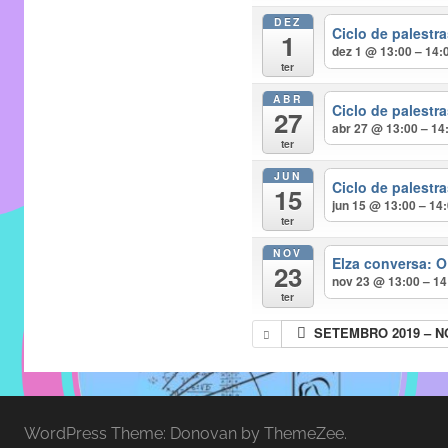
entre
DEZ
alunos,
Ciclo de palest
1
dez 1 @ 13:00 – 14:
professores
ter
e
ABR
funcionários
Ciclo de palest
27
abr 27 @ 13:00 – 14
do
ter
IMECC,
JUN
Ciclo de palest
com
15
jun 15 @ 13:00 – 14
soluções
ter
pacificadoras
NOV
Elza conversa: O
para
23
nov 23 @ 13:00 – 14
os
ter
problemas
SETEMBRO 2019 – 
verificados
no
instituto,
bem
WordPress Theme: Donovan by ThemeZee.
como