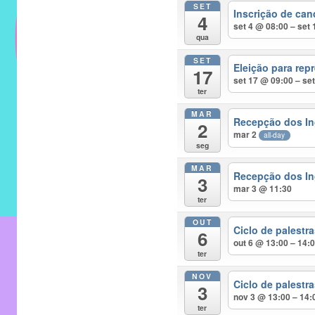
SET
do
Inscrição de can
4
IMECC
set 4 @ 08:00 – set
qua
e
SET
tem
Eleição para rep
17
como
set 17 @ 09:00 – se
ter
atribuição
MAR
implementar
Recepção dos In
2
mar 2
mecanismos
all-day
seg
que
MAR
proporcionem
Recepção dos In
3
mar 3 @ 11:30
o
ter
fortalecimento
OUT
dos
Ciclo de palest
6
out 6 @ 13:00 – 14:
vínculos
ter
sociais
NOV
e
Ciclo de palest
3
nov 3 @ 13:00 – 14:
profissionais
ter