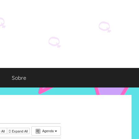
Sobre
Agenda
 All
Expand All