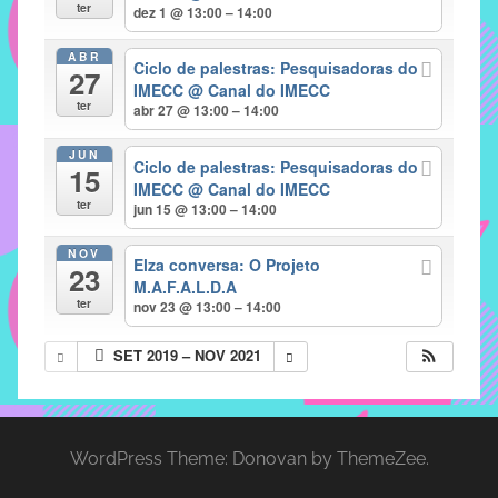
com
ter
dez 1 @ 13:00 – 14:00
soluções
ABR
pacificadoras
Ciclo de palestras: Pesquisadoras do
27
para
IMECC
@ Canal do IMECC
ter
abr 27 @ 13:00 – 14:00
os
problemas
JUN
Ciclo de palestras: Pesquisadoras do
verificados
15
IMECC
@ Canal do IMECC
no
ter
jun 15 @ 13:00 – 14:00
instituto,
bem
NOV
Elza conversa: O Projeto
23
como
M.A.F.A.L.D.A
propor
ter
nov 23 @ 13:00 – 14:00
diretrizes
SET 2019 – NOV 2021
e
ações
para
a
WordPress Theme: Donovan by ThemeZee.
prevenção
e