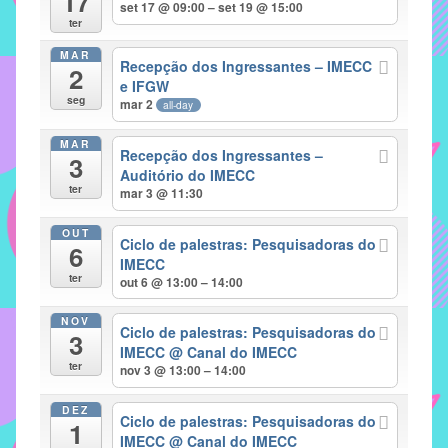
17
set 17 @ 09:00 – set 19 @ 15:00
implementar
ter
mecanismos
MAR
Recepção dos Ingressantes – IMECC
2
que
e IFGW
proporcionem
seg
mar 2
all-day
o
fortalecimento
MAR
Recepção dos Ingressantes –
3
dos
Auditório do IMECC
ter
vínculos
mar 3 @ 11:30
sociais
OUT
e
Ciclo de palestras: Pesquisadoras do
6
IMECC
profissionais
ter
out 6 @ 13:00 – 14:00
entre
alunos,
NOV
Ciclo de palestras: Pesquisadoras do
professores
3
IMECC
@ Canal do IMECC
e
ter
nov 3 @ 13:00 – 14:00
funcionários
do
DEZ
Ciclo de palestras: Pesquisadoras do
1
IMECC,
IMECC
@ Canal do IMECC