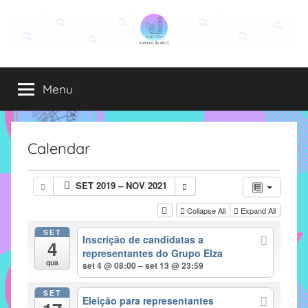
Pular
para
o
Grupo
O
conteúdo
grupo
Menu
Elza
Elza
é
formado
por
Calendar
alunas,
funcionárias
SET 2019 – NOV 2021
e
professoras
Collapse All
Expand All
do
SET
Inscrição de candidatas a
IMECC
4
representantes do Grupo Elza
e
qua
set 4 @ 08:00 – set 13 @ 23:59
tem
como
SET
Eleição para representantes
atribuição