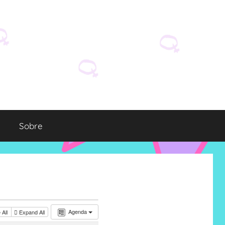
Sobre
Agenda
 All
Expand All