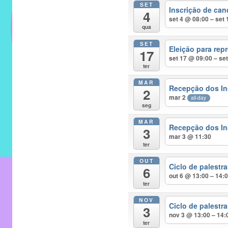
SET
do
Inscrição de can
4
IMECC
set 4 @ 08:00 – set
qua
e
SET
tem
Eleição para rep
17
como
set 17 @ 09:00 – se
ter
atribuição
MAR
implementar
Recepção dos In
2
mar 2
mecanismos
all-day
seg
que
MAR
proporcionem
Recepção dos In
3
mar 3 @ 11:30
o
ter
fortalecimento
OUT
dos
Ciclo de palest
6
out 6 @ 13:00 – 14:
vínculos
ter
sociais
NOV
e
Ciclo de palest
3
nov 3 @ 13:00 – 14:
profissionais
ter