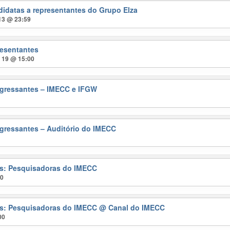
didatas a representantes do Grupo Elza
 13 @ 23:59
resentantes
t 19 @ 15:00
gressantes – IMECC e IFGW
gressantes – Auditório do IMECC
ras: Pesquisadoras do IMECC
00
ras: Pesquisadoras do IMECC
@ Canal do IMECC
00