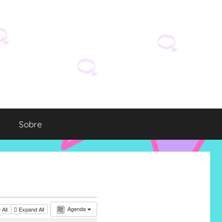
Sobre
Agenda
 All
Expand All