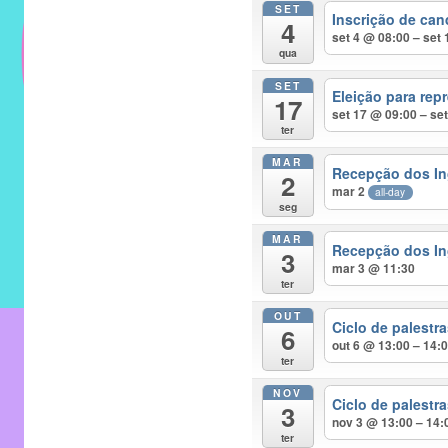
SET
do
Inscrição de can
4
IMECC
set 4 @ 08:00 – set
qua
e
SET
tem
Eleição para rep
17
como
set 17 @ 09:00 – se
ter
atribuição
MAR
implementar
Recepção dos In
2
mar 2
mecanismos
all-day
seg
que
MAR
proporcionem
Recepção dos In
3
mar 3 @ 11:30
o
ter
fortalecimento
OUT
dos
Ciclo de palest
6
out 6 @ 13:00 – 14:
vínculos
ter
sociais
NOV
e
Ciclo de palest
3
nov 3 @ 13:00 – 14:
profissionais
ter