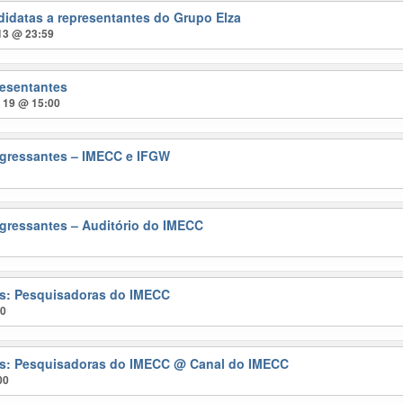
didatas a representantes do Grupo Elza
 13 @ 23:59
resentantes
t 19 @ 15:00
gressantes – IMECC e IFGW
gressantes – Auditório do IMECC
ras: Pesquisadoras do IMECC
00
ras: Pesquisadoras do IMECC
@ Canal do IMECC
00