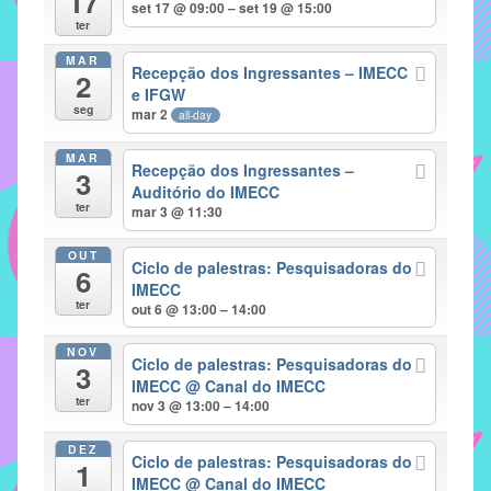
17
set 17 @ 09:00 – set 19 @ 15:00
implementar
ter
mecanismos
MAR
Recepção dos Ingressantes – IMECC
2
que
e IFGW
proporcionem
seg
mar 2
all-day
o
fortalecimento
MAR
Recepção dos Ingressantes –
3
dos
Auditório do IMECC
ter
vínculos
mar 3 @ 11:30
sociais
OUT
e
Ciclo de palestras: Pesquisadoras do
6
IMECC
profissionais
ter
out 6 @ 13:00 – 14:00
entre
alunos,
NOV
Ciclo de palestras: Pesquisadoras do
professores
3
IMECC
@ Canal do IMECC
e
ter
nov 3 @ 13:00 – 14:00
funcionários
do
DEZ
Ciclo de palestras: Pesquisadoras do
1
IMECC,
IMECC
@ Canal do IMECC