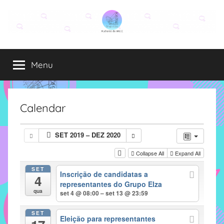
Pular
para
o
Grupo
O
conteúdo
grupo
Menu
Elza
Elza
é
formado
por
Calendar
alunas,
funcionárias
SET 2019 – DEZ 2020
e
professoras
Collapse All
Expand All
do
SET
Inscrição de candidatas a
IMECC
4
representantes do Grupo Elza
e
qua
set 4 @ 08:00 – set 13 @ 23:59
tem
como
SET
Eleição para representantes
atribuição