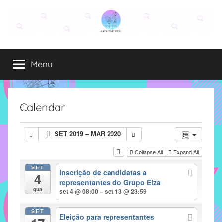
Pular
para
o
Grupo
O
conteúdo
grupo
Menu
Elza
Elza
é
formado
por
Calendar
alunas,
funcionárias
SET 2019 – MAR 2020
e
professoras
Collapse All
Expand All
do
SET
Inscrição de candidatas a
IMECC
4
representantes do Grupo Elza
e
qua
set 4 @ 08:00 – set 13 @ 23:59
tem
como
SET
Eleição para representantes
atribuição