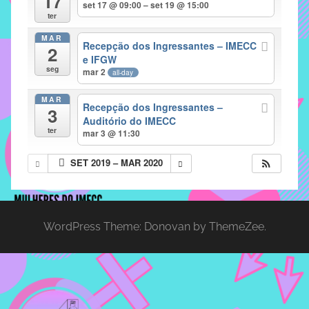
17
set 17 @ 09:00 – set 19 @ 15:00
implementar
ter
mecanismos
MAR
Recepção dos Ingressantes – IMECC
2
que
e IFGW
proporcionem
seg
mar 2
all-day
o
fortalecimento
MAR
Recepção dos Ingressantes –
3
dos
Auditório do IMECC
ter
vínculos
mar 3 @ 11:30
sociais
SET 2019 – MAR 2020
e
profissionais
entre
alunos,
WordPress Theme: Donovan by ThemeZee.
professores
e
funcionários
do
IMECC,