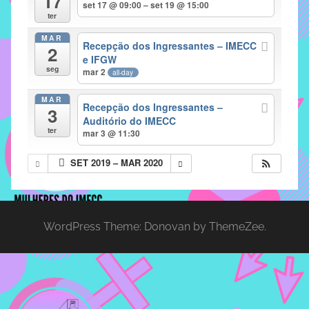
17
set 17 @ 09:00 – set 19 @ 15:00
implementar
ter
mecanismos
MAR
Recepção dos Ingressantes – IMECC
2
que
e IFGW
proporcionem
seg
mar 2
all-day
o
fortalecimento
MAR
Recepção dos Ingressantes –
3
dos
Auditório do IMECC
ter
vínculos
mar 3 @ 11:30
sociais
SET 2019 – MAR 2020
e
profissionais
entre
alunos,
WordPress Theme: Donovan by ThemeZee.
professores
e
funcionários
do
IMECC,