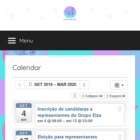
Pular
para
o
Grupo
O
conteúdo
grupo
Menu
Elza
Elza
é
formado
por
Calendar
alunas,
funcionárias
SET 2019 – MAR 2020
e
professoras
Collapse All
Expand All
do
SET
Inscrição de candidatas a
IMECC
4
representantes do Grupo Elza
e
qua
set 4 @ 08:00 – set 13 @ 23:59
tem
como
SET
Eleição para representantes
atribuição