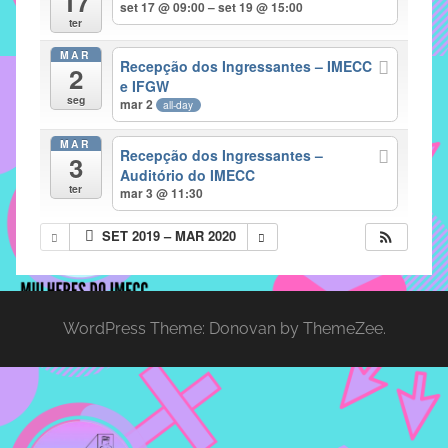
17
set 17 @ 09:00 – set 19 @ 15:00
implementar
ter
mecanismos
MAR
Recepção dos Ingressantes – IMECC
2
que
e IFGW
proporcionem
seg
mar 2
all-day
o
fortalecimento
MAR
Recepção dos Ingressantes –
3
dos
Auditório do IMECC
ter
vínculos
mar 3 @ 11:30
sociais
SET 2019 – MAR 2020
e
profissionais
entre
alunos,
WordPress Theme: Donovan by ThemeZee.
professores
e
funcionários
do
IMECC,