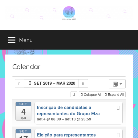
Pular
para
o
Grupo
O
conteúdo
grupo
Menu
Elza
Elza
é
formado
por
Calendar
alunas,
funcionárias
SET 2019 – MAR 2020
e
professoras
Collapse All
Expand All
do
SET
Inscrição de candidatas a
IMECC
4
representantes do Grupo Elza
e
qua
set 4 @ 08:00 – set 13 @ 23:59
tem
como
SET
Eleição para representantes
atribuição