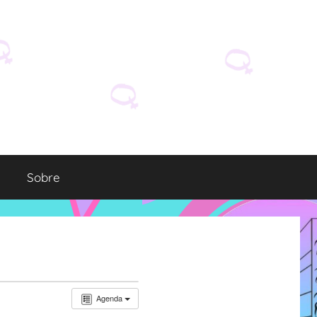
Sobre
Agenda