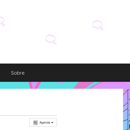
Sobre
Agenda