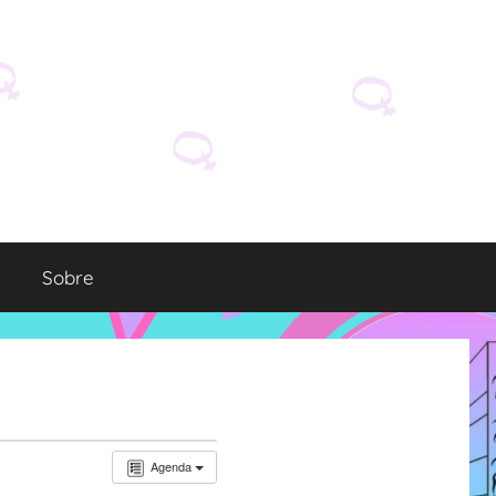
Sobre
Agenda