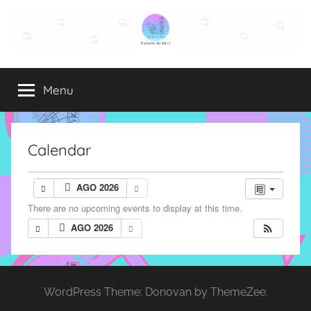
Pular
para
o
Grupo
O
conteúdo
grupo
Menu
Elza
Elza
é
formado
por
Calendar
alunas,
funcionárias
AGO 2026
e
There are no upcoming events to display at this time.
professoras
do
AGO 2026
IMECC
e
tem
WordPress Theme: Donovan by ThemeZee.
como
atribuição