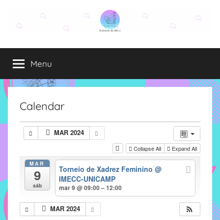
Pular
para
o
Grupo
O
conteúdo
grupo
Menu
Elza
Elza
é
formado
por
Calendar
alunas,
funcionárias
MAR 2024
e
Collapse All
Expand All
professoras
do
MAR
Torneio de Xadrez Feminino
@
9
IMECC
IMECC-UNICAMP
e
sáb
mar 9 @ 09:00 – 12:00
tem
como
MAR 2024
atribuição