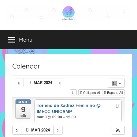
Pular
para
o
Grupo
O
conteúdo
grupo
Menu
Elza
Elza
é
formado
por
Calendar
alunas,
funcionárias
MAR 2024
e
Collapse All
Expand All
professoras
do
MAR
Torneio de Xadrez Feminino
@
9
IMECC
IMECC-UNICAMP
e
sáb
mar 9 @ 09:00 – 12:00
tem
como
MAR 2024
atribuição