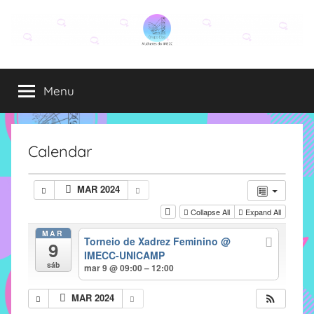
Pular
para
o
Grupo
O
conteúdo
grupo
Menu
Elza
Elza
é
formado
por
Calendar
alunas,
funcionárias
MAR 2024
e
Collapse All
Expand All
professoras
do
MAR
Torneio de Xadrez Feminino
@
9
IMECC
IMECC-UNICAMP
e
sáb
mar 9 @ 09:00 – 12:00
tem
como
MAR 2024
atribuição