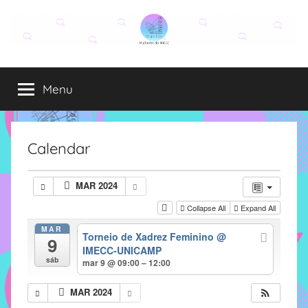
Pular
para
o
Grupo
O
conteúdo
grupo
Menu
Elza
Elza
é
formado
por
Calendar
alunas,
funcionárias
MAR 2024
e
Collapse All
Expand All
professoras
do
MAR
Torneio de Xadrez Feminino
@
9
IMECC
IMECC-UNICAMP
e
sáb
mar 9 @ 09:00 – 12:00
tem
como
MAR 2024
atribuição