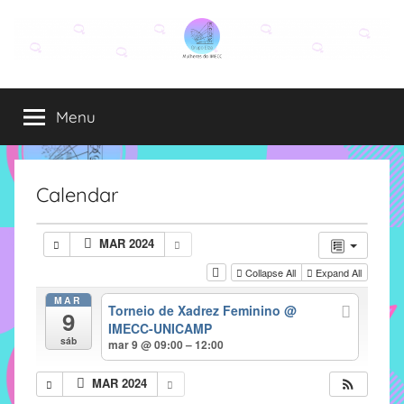
Pular
para
o
Grupo
O
conteúdo
grupo
Menu
Elza
Elza
é
formado
por
Calendar
alunas,
funcionárias
MAR 2024
e
Collapse All
Expand All
professoras
do
MAR
Torneio de Xadrez Feminino
@
9
IMECC
IMECC-UNICAMP
e
sáb
mar 9 @ 09:00 – 12:00
tem
como
MAR 2024
atribuição