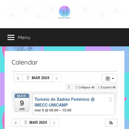
Pular
para
o
Grupo
O
conteúdo
grupo
Menu
Elza
Elza
é
formado
por
Calendar
alunas,
funcionárias
MAR 2024
e
Collapse All
Expand All
professoras
do
MAR
Torneio de Xadrez Feminino
@
9
IMECC
IMECC-UNICAMP
e
sáb
mar 9 @ 09:00 – 12:00
tem
como
MAR 2024
atribuição