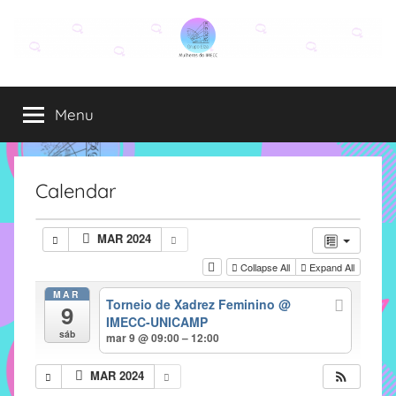
Pular
para
o
Grupo
O
conteúdo
grupo
Menu
Elza
Elza
é
formado
por
Calendar
alunas,
funcionárias
MAR 2024
e
Collapse All
Expand All
professoras
do
MAR
Torneio de Xadrez Feminino
@
9
IMECC
IMECC-UNICAMP
e
sáb
mar 9 @ 09:00 – 12:00
tem
como
MAR 2024
atribuição