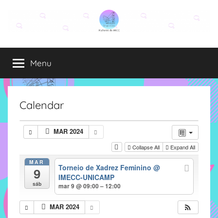
Pular
para
o
Grupo
O
conteúdo
grupo
Menu
Elza
Elza
é
formado
por
Calendar
alunas,
funcionárias
MAR 2024
e
Collapse All
Expand All
professoras
do
MAR
Torneio de Xadrez Feminino
@
9
IMECC
IMECC-UNICAMP
e
sáb
mar 9 @ 09:00 – 12:00
tem
como
MAR 2024
atribuição