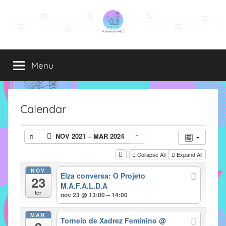
Pular
para
o
Grupo
O
conteúdo
grupo
Menu
Elza
Elza
é
formado
por
Calendar
alunas,
funcionárias
NOV 2021 – MAR 2024
e
professoras
Collapse All
Expand All
do
NOV
Elza conversa: O Projeto
IMECC
23
M.A.F.A.L.D.A
e
ter
nov 23 @ 13:00 – 14:00
tem
como
MAR
Torneio de Xadrez Feminino
@
atribuição