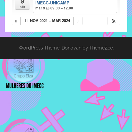
9
IMECC-UNICAMP
implementar
sáb
mar 9 @ 09:00 – 12:00
mecanismos
NOV 2021 – MAR 2024
que
proporcionem
o
fortalecimento
WordPress Theme: Donovan by ThemeZee.
dos
vínculos
sociais
e
profissionais
entre
alunos,
professores
e
funcionários
do
IMECC,