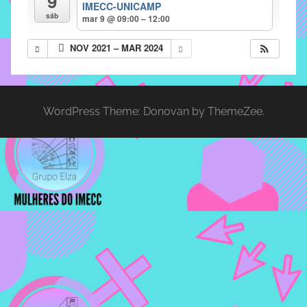
9
IMECC-UNICAMP
implementar
sáb
mar 9 @ 09:00 – 12:00
mecanismos
NOV 2021 – MAR 2024
que
proporcionem
o
fortalecimento
WordPress Theme: Donovan by ThemeZee.
dos
vínculos
sociais
e
profissionais
entre
alunos,
professores
e
funcionários
do
IMECC,