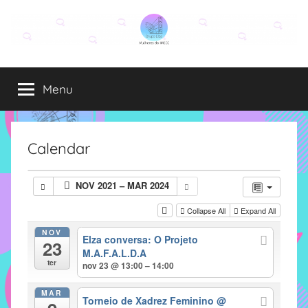
Pular
para
o
Grupo
O
conteúdo
grupo
Menu
Elza
Elza
é
formado
por
Calendar
alunas,
funcionárias
NOV 2021 – MAR 2024
e
professoras
Collapse All
Expand All
do
NOV
Elza conversa: O Projeto
IMECC
23
M.A.F.A.L.D.A
e
ter
nov 23 @ 13:00 – 14:00
tem
como
MAR
Torneio de Xadrez Feminino
@
atribuição