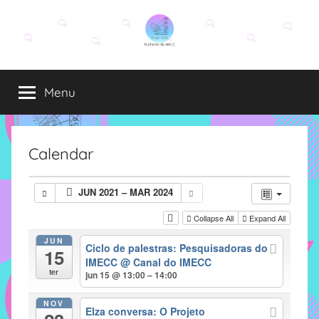
Pular
para
o
Grupo
O
conteúdo
grupo
Menu
Elza
Elza
é
formado
por
Calendar
alunas,
funcionárias
JUN 2021 – MAR 2024
e
professoras
Collapse All
Expand All
do
JUN
Ciclo de palestras: Pesquisadoras do
IMECC
15
IMECC
@ Canal do IMECC
e
ter
jun 15 @ 13:00 – 14:00
tem
como
NOV
Elza conversa: O Projeto
atribuição