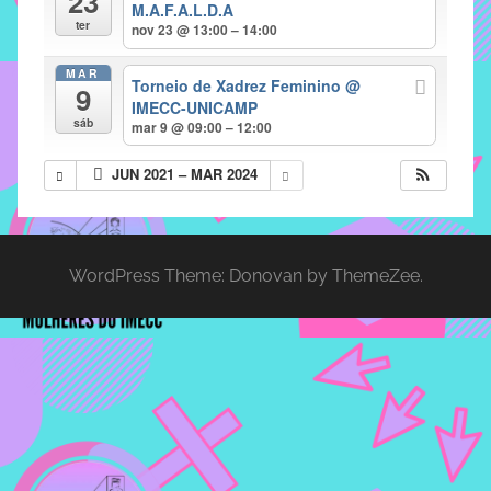
23
M.A.F.A.L.D.A
implementar
ter
nov 23 @ 13:00 – 14:00
mecanismos
MAR
que
Torneio de Xadrez Feminino
@
9
proporcionem
IMECC-UNICAMP
sáb
mar 9 @ 09:00 – 12:00
o
fortalecimento
JUN 2021 – MAR 2024
dos
vínculos
sociais
e
WordPress Theme: Donovan by ThemeZee.
profissionais
entre
alunos,
professores
e
funcionários
do
IMECC,