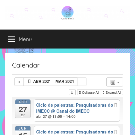
Pular
para
o
Grupo
O
conteúdo
grupo
Menu
Elza
Elza
é
formado
por
Calendar
alunas,
funcionárias
ABR 2021 – MAR 2024
e
professoras
Collapse All
Expand All
do
ABR
Ciclo de palestras: Pesquisadoras do
IMECC
27
IMECC
@ Canal do IMECC
e
ter
abr 27 @ 13:00 – 14:00
tem
como
JUN
Ciclo de palestras: Pesquisadoras do
atribuição