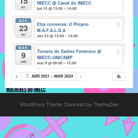
15
IMECC
@ Canal do IMECC
implementar
ter
jun 15 @ 13:00 – 14:00
mecanismos
NOV
que
Elza conversa: O Projeto
23
proporcionem
M.A.F.A.L.D.A
ter
nov 23 @ 13:00 – 14:00
o
fortalecimento
MAR
Torneio de Xadrez Feminino
@
dos
9
IMECC-UNICAMP
vínculos
sáb
mar 9 @ 09:00 – 12:00
sociais
e
ABR 2021 – MAR 2024
profissionais
entre
alunos,
professores
WordPress Theme: Donovan by ThemeZee.
e
funcionários
do
IMECC,