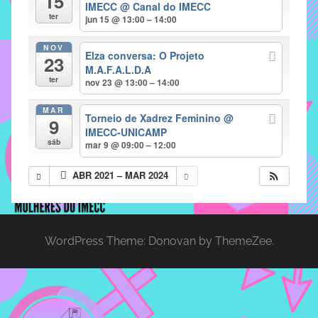
15
IMECC
@ Canal do IMECC
implementar
ter
jun 15 @ 13:00 – 14:00
mecanismos
NOV
que
Elza conversa: O Projeto
23
proporcionem
M.A.F.A.L.D.A
ter
nov 23 @ 13:00 – 14:00
o
fortalecimento
MAR
Torneio de Xadrez Feminino
@
dos
9
IMECC-UNICAMP
vínculos
sáb
mar 9 @ 09:00 – 12:00
sociais
e
ABR 2021 – MAR 2024
profissionais
entre
alunos,
professores
WordPress Theme: Donovan by ThemeZee.
e
funcionários
do
IMECC,