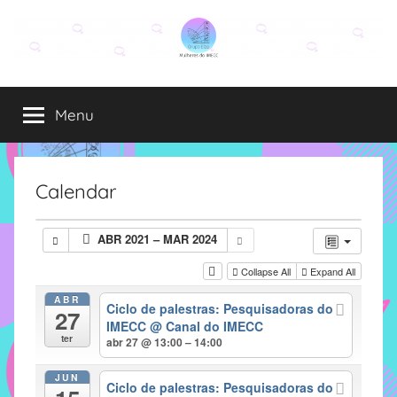
Pular
para
o
Grupo
O
conteúdo
grupo
Menu
Elza
Elza
é
formado
por
Calendar
alunas,
funcionárias
ABR 2021 – MAR 2024
e
professoras
Collapse All
Expand All
do
ABR
Ciclo de palestras: Pesquisadoras do
IMECC
27
IMECC
@ Canal do IMECC
e
ter
abr 27 @ 13:00 – 14:00
tem
como
JUN
Ciclo de palestras: Pesquisadoras do
atribuição