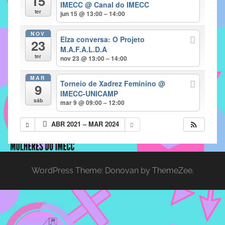
15
IMECC
@ Canal do IMECC
implementar
ter
jun 15 @ 13:00 – 14:00
mecanismos
NOV
que
Elza conversa: O Projeto
23
proporcionem
M.A.F.A.L.D.A
ter
nov 23 @ 13:00 – 14:00
o
fortalecimento
MAR
Torneio de Xadrez Feminino
@
dos
9
IMECC-UNICAMP
vínculos
sáb
mar 9 @ 09:00 – 12:00
sociais
e
ABR 2021 – MAR 2024
profissionais
entre
alunos,
professores
WordPress Theme: Donovan by ThemeZee.
e
funcionários
do
IMECC,