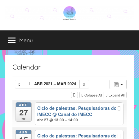
Pular
para
o
Grupo
O
conteúdo
grupo
Menu
Elza
Elza
é
formado
por
Calendar
alunas,
funcionárias
ABR 2021 – MAR 2024
e
professoras
Collapse All
Expand All
do
ABR
Ciclo de palestras: Pesquisadoras do
IMECC
27
IMECC
@ Canal do IMECC
e
ter
abr 27 @ 13:00 – 14:00
tem
como
JUN
Ciclo de palestras: Pesquisadoras do
atribuição