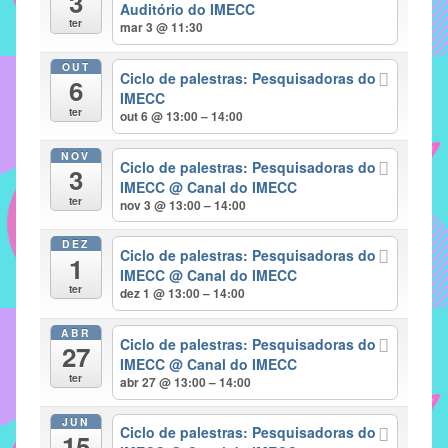
3
Auditório do IMECC
implementar
ter
mar 3 @ 11:30
mecanismos
OUT
que
Ciclo de palestras: Pesquisadoras do
6
proporcionem
IMECC
ter
out 6 @ 13:00 – 14:00
o
fortalecimento
NOV
Ciclo de palestras: Pesquisadoras do
dos
3
IMECC
@ Canal do IMECC
vínculos
ter
nov 3 @ 13:00 – 14:00
sociais
e
DEZ
Ciclo de palestras: Pesquisadoras do
1
profissionais
IMECC
@ Canal do IMECC
entre
ter
dez 1 @ 13:00 – 14:00
alunos,
ABR
professores
Ciclo de palestras: Pesquisadoras do
27
e
IMECC
@ Canal do IMECC
ter
abr 27 @ 13:00 – 14:00
funcionários
do
JUN
IMECC,
Ciclo de palestras: Pesquisadoras do
15