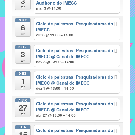
3
Auditório do IMECC
implementar
ter
mar 3 @ 11:30
mecanismos
OUT
que
Ciclo de palestras: Pesquisadoras do
6
proporcionem
IMECC
ter
out 6 @ 13:00 – 14:00
o
fortalecimento
NOV
Ciclo de palestras: Pesquisadoras do
dos
3
IMECC
@ Canal do IMECC
vínculos
ter
nov 3 @ 13:00 – 14:00
sociais
e
DEZ
Ciclo de palestras: Pesquisadoras do
1
profissionais
IMECC
@ Canal do IMECC
entre
ter
dez 1 @ 13:00 – 14:00
alunos,
ABR
professores
Ciclo de palestras: Pesquisadoras do
27
e
IMECC
@ Canal do IMECC
ter
abr 27 @ 13:00 – 14:00
funcionários
do
JUN
IMECC,
Ciclo de palestras: Pesquisadoras do
15