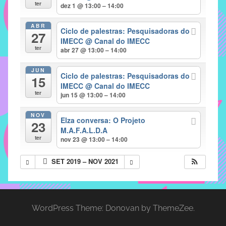
com
ter
dez 1 @ 13:00 – 14:00
soluções
ABR
pacificadoras
Ciclo de palestras: Pesquisadoras do
27
para
IMECC
@ Canal do IMECC
ter
abr 27 @ 13:00 – 14:00
os
problemas
JUN
Ciclo de palestras: Pesquisadoras do
verificados
15
IMECC
@ Canal do IMECC
no
ter
jun 15 @ 13:00 – 14:00
instituto,
bem
NOV
Elza conversa: O Projeto
23
como
M.A.F.A.L.D.A
propor
ter
nov 23 @ 13:00 – 14:00
diretrizes
SET 2019 – NOV 2021
e
ações
para
a
WordPress Theme: Donovan by ThemeZee.
prevenção
e