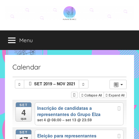
Pular
para
o
Grupo
O
conteúdo
grupo
Menu
Elza
Elza
é
formado
por
Calendar
alunas,
funcionárias
SET 2019 – NOV 2021
e
professoras
Collapse All
Expand All
do
SET
Inscrição de candidatas a
IMECC
4
representantes do Grupo Elza
e
qua
set 4 @ 08:00 – set 13 @ 23:59
tem
como
SET
Eleição para representantes
atribuição