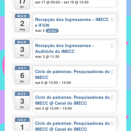
17
set 17 @ 09:00 – set 19 @ 15:00
implementar
ter
mecanismos
MAR
Recepção dos Ingressantes – IMECC
2
que
e IFGW
proporcionem
seg
mar 2
all-day
o
fortalecimento
MAR
Recepção dos Ingressantes –
3
dos
Auditório do IMECC
ter
vínculos
mar 3 @ 11:30
sociais
OUT
e
Ciclo de palestras: Pesquisadoras do
6
IMECC
profissionais
ter
out 6 @ 13:00 – 14:00
entre
alunos,
NOV
Ciclo de palestras: Pesquisadoras do
professores
3
IMECC
@ Canal do IMECC
e
ter
nov 3 @ 13:00 – 14:00
funcionários
do
DEZ
Ciclo de palestras: Pesquisadoras do
1
IMECC,
IMECC
@ Canal do IMECC