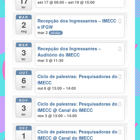
17
set 17 @ 09:00 – set 19 @ 15:00
implementar
ter
mecanismos
MAR
Recepção dos Ingressantes – IMECC
2
que
e IFGW
proporcionem
seg
mar 2
all-day
o
fortalecimento
MAR
Recepção dos Ingressantes –
3
dos
Auditório do IMECC
ter
vínculos
mar 3 @ 11:30
sociais
OUT
e
Ciclo de palestras: Pesquisadoras do
6
IMECC
profissionais
ter
out 6 @ 13:00 – 14:00
entre
alunos,
NOV
Ciclo de palestras: Pesquisadoras do
professores
3
IMECC
@ Canal do IMECC
e
ter
nov 3 @ 13:00 – 14:00
funcionários
do
DEZ
Ciclo de palestras: Pesquisadoras do
1
IMECC,
IMECC
@ Canal do IMECC