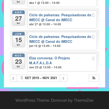
com
ter
dez 1 @ 13:00 – 14:00
soluções
ABR
pacificadoras
Ciclo de palestras: Pesquisadoras do
27
para
IMECC
@ Canal do IMECC
ter
abr 27 @ 13:00 – 14:00
os
problemas
JUN
Ciclo de palestras: Pesquisadoras do
verificados
15
IMECC
@ Canal do IMECC
no
ter
jun 15 @ 13:00 – 14:00
instituto,
bem
NOV
Elza conversa: O Projeto
23
como
M.A.F.A.L.D.A
propor
ter
nov 23 @ 13:00 – 14:00
diretrizes
SET 2019 – NOV 2021
e
ações
para
a
WordPress Theme: Donovan by ThemeZee.
prevenção
e