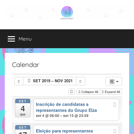
Pular
para
o
Grupo
O
conteúdo
grupo
Menu
Elza
Elza
é
formado
por
Calendar
alunas,
funcionárias
SET 2019 – NOV 2021
e
professoras
Collapse All
Expand All
do
SET
Inscrição de candidatas a
IMECC
4
representantes do Grupo Elza
e
qua
set 4 @ 08:00 – set 13 @ 23:59
tem
como
SET
Eleição para representantes
atribuição