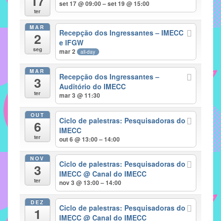
17
set 17 @ 09:00 – set 19 @ 15:00
implementar
ter
mecanismos
MAR
Recepção dos Ingressantes – IMECC
2
que
e IFGW
proporcionem
seg
mar 2
all-day
o
fortalecimento
MAR
Recepção dos Ingressantes –
3
dos
Auditório do IMECC
ter
vínculos
mar 3 @ 11:30
sociais
OUT
e
Ciclo de palestras: Pesquisadoras do
6
IMECC
profissionais
ter
out 6 @ 13:00 – 14:00
entre
alunos,
NOV
Ciclo de palestras: Pesquisadoras do
professores
3
IMECC
@ Canal do IMECC
e
ter
nov 3 @ 13:00 – 14:00
funcionários
do
DEZ
Ciclo de palestras: Pesquisadoras do
1
IMECC,
IMECC
@ Canal do IMECC