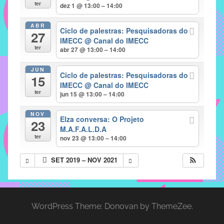
com
ter
dez 1 @ 13:00 – 14:00
soluções
ABR
pacificadoras
Ciclo de palestras: Pesquisadoras do
27
para
IMECC
@ Canal do IMECC
ter
abr 27 @ 13:00 – 14:00
os
problemas
JUN
Ciclo de palestras: Pesquisadoras do
verificados
15
IMECC
@ Canal do IMECC
no
ter
jun 15 @ 13:00 – 14:00
instituto,
bem
NOV
Elza conversa: O Projeto
23
como
M.A.F.A.L.D.A
propor
ter
nov 23 @ 13:00 – 14:00
diretrizes
SET 2019 – NOV 2021
e
ações
para
a
WordPress Theme: Donovan by ThemeZee.
prevenção
e