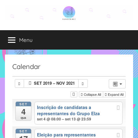
Pular
para
o
Grupo
O
conteúdo
grupo
Menu
Elza
Elza
é
formado
por
Calendar
alunas,
funcionárias
SET 2019 – NOV 2021
e
professoras
Collapse All
Expand All
do
SET
Inscrição de candidatas a
IMECC
4
representantes do Grupo Elza
e
qua
set 4 @ 08:00 – set 13 @ 23:59
tem
como
SET
Eleição para representantes
atribuição