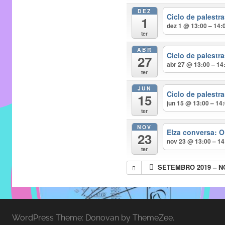
entre
DEZ
alunos,
Ciclo de palest
1
dez 1 @ 13:00 – 14:
professores
ter
e
ABR
funcionários
Ciclo de palest
27
abr 27 @ 13:00 – 14
do
ter
IMECC,
JUN
Ciclo de palest
com
15
jun 15 @ 13:00 – 14
soluções
ter
pacificadoras
NOV
Elza conversa: O
para
23
nov 23 @ 13:00 – 14
os
ter
problemas
SETEMBRO 2019 – 
verificados
no
instituto,
bem
WordPress Theme: Donovan by ThemeZee.
como