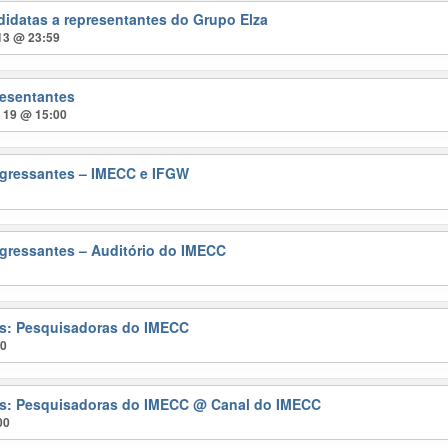
didatas a representantes do Grupo Elza
 13 @ 23:59
resentantes
t 19 @ 15:00
gressantes – IMECC e IFGW
gressantes – Auditório do IMECC
ras: Pesquisadoras do IMECC
00
ras: Pesquisadoras do IMECC
@ Canal do IMECC
00