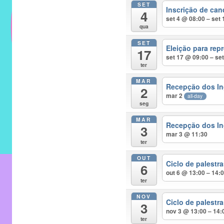
SET
do
Inscrição de can
4
IMECC
set 4 @ 08:00 – set
qua
e
SET
tem
Eleição para rep
17
como
set 17 @ 09:00 – se
ter
atribuição
MAR
implementar
Recepção dos In
2
mar 2
mecanismos
all-day
seg
que
MAR
proporcionem
Recepção dos In
3
mar 3 @ 11:30
o
ter
fortalecimento
OUT
dos
Ciclo de palest
6
out 6 @ 13:00 – 14:
vínculos
ter
sociais
NOV
e
Ciclo de palest
3
nov 3 @ 13:00 – 14:
profissionais
ter