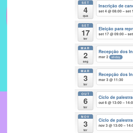
SET
do
Inscrição de can
4
IMECC
set 4 @ 08:00 – set
qua
e
SET
tem
Eleição para rep
17
como
set 17 @ 09:00 – se
ter
atribuição
MAR
implementar
Recepção dos In
2
mar 2
mecanismos
all-day
seg
que
MAR
proporcionem
Recepção dos In
3
mar 3 @ 11:30
o
ter
fortalecimento
OUT
dos
Ciclo de palest
6
out 6 @ 13:00 – 14:
vínculos
ter
sociais
NOV
e
Ciclo de palest
3
nov 3 @ 13:00 – 14:
profissionais
ter