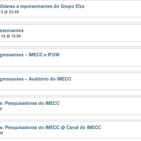
didatas a representantes do Grupo Elza
 13 @ 23:59
resentantes
t 19 @ 15:00
gressantes – IMECC e IFGW
gressantes – Auditório do IMECC
ras: Pesquisadoras do IMECC
00
ras: Pesquisadoras do IMECC
@ Canal do IMECC
00