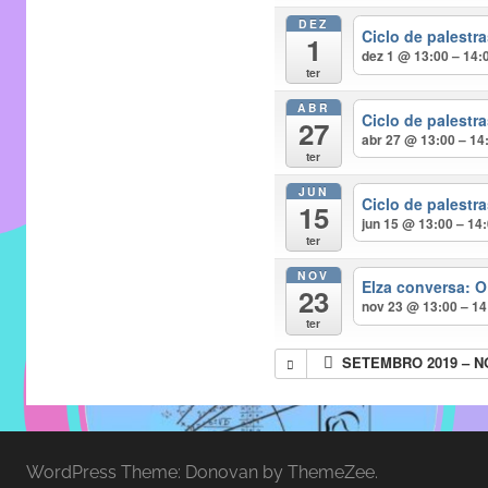
entre
DEZ
alunos,
Ciclo de palest
1
dez 1 @ 13:00 – 14:
professores
ter
e
ABR
funcionários
Ciclo de palest
27
abr 27 @ 13:00 – 14
do
ter
IMECC,
JUN
Ciclo de palest
com
15
jun 15 @ 13:00 – 14
soluções
ter
pacificadoras
NOV
Elza conversa: O
para
23
nov 23 @ 13:00 – 14
os
ter
problemas
SETEMBRO 2019 – 
verificados
no
instituto,
bem
WordPress Theme: Donovan by ThemeZee.
como