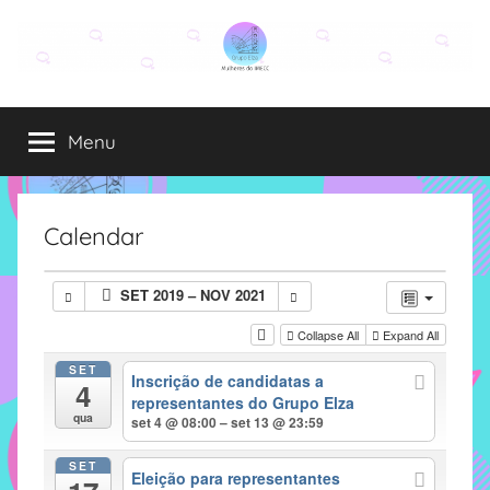
Pular
para
o
Grupo
O
conteúdo
grupo
Menu
Elza
Elza
é
formado
por
Calendar
alunas,
funcionárias
SET 2019 – NOV 2021
e
professoras
Collapse All
Expand All
do
SET
Inscrição de candidatas a
IMECC
4
representantes do Grupo Elza
e
qua
set 4 @ 08:00 – set 13 @ 23:59
tem
como
SET
Eleição para representantes
atribuição