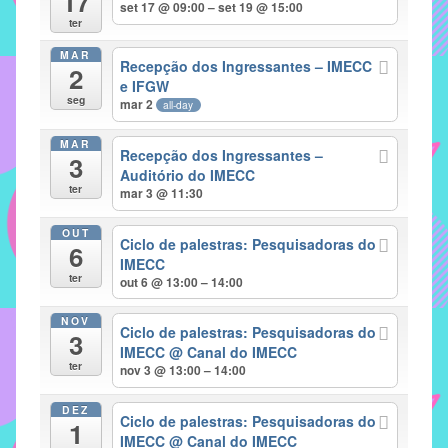
17
set 17 @ 09:00 – set 19 @ 15:00
implementar
ter
mecanismos
MAR
Recepção dos Ingressantes – IMECC
2
que
e IFGW
proporcionem
seg
mar 2
all-day
o
fortalecimento
MAR
Recepção dos Ingressantes –
3
dos
Auditório do IMECC
ter
vínculos
mar 3 @ 11:30
sociais
OUT
e
Ciclo de palestras: Pesquisadoras do
6
IMECC
profissionais
ter
out 6 @ 13:00 – 14:00
entre
alunos,
NOV
Ciclo de palestras: Pesquisadoras do
professores
3
IMECC
@ Canal do IMECC
e
ter
nov 3 @ 13:00 – 14:00
funcionários
do
DEZ
Ciclo de palestras: Pesquisadoras do
1
IMECC,
IMECC
@ Canal do IMECC