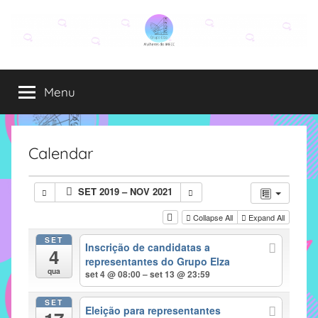
Pular
para
o
Grupo
O
conteúdo
grupo
Menu
Elza
Elza
é
formado
por
Calendar
alunas,
funcionárias
SET 2019 – NOV 2021
e
professoras
Collapse All
Expand All
do
SET
Inscrição de candidatas a
IMECC
4
representantes do Grupo Elza
e
qua
set 4 @ 08:00 – set 13 @ 23:59
tem
como
SET
Eleição para representantes
atribuição