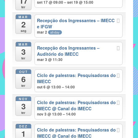
17
set 17 @ 09:00 – set 19 @ 15:00
implementar
ter
mecanismos
MAR
Recepção dos Ingressantes – IMECC
2
que
e IFGW
proporcionem
seg
mar 2
all-day
o
fortalecimento
MAR
Recepção dos Ingressantes –
3
dos
Auditório do IMECC
ter
vínculos
mar 3 @ 11:30
sociais
OUT
e
Ciclo de palestras: Pesquisadoras do
6
IMECC
profissionais
ter
out 6 @ 13:00 – 14:00
entre
alunos,
NOV
Ciclo de palestras: Pesquisadoras do
professores
3
IMECC
@ Canal do IMECC
e
ter
nov 3 @ 13:00 – 14:00
funcionários
do
DEZ
Ciclo de palestras: Pesquisadoras do
1
IMECC,
IMECC
@ Canal do IMECC