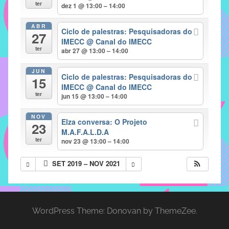
com
ter
dez 1 @ 13:00 – 14:00
soluções
ABR
pacificadoras
Ciclo de palestras: Pesquisadoras do
27
para
IMECC
@ Canal do IMECC
ter
abr 27 @ 13:00 – 14:00
os
problemas
JUN
Ciclo de palestras: Pesquisadoras do
verificados
15
IMECC
@ Canal do IMECC
no
ter
jun 15 @ 13:00 – 14:00
instituto,
bem
NOV
Elza conversa: O Projeto
23
como
M.A.F.A.L.D.A
propor
ter
nov 23 @ 13:00 – 14:00
diretrizes
SET 2019 – NOV 2021
e
ações
para
a
WordPress Theme: Donovan by ThemeZee.
prevenção
e