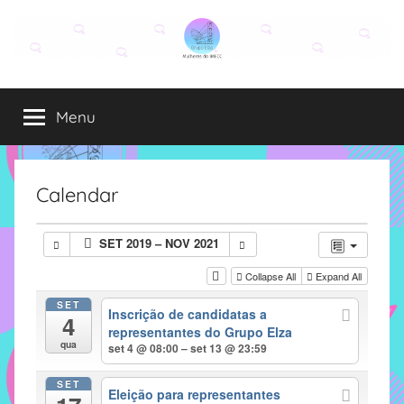
Pular
para
o
Grupo
O
conteúdo
grupo
Menu
Elza
Elza
é
formado
por
Calendar
alunas,
funcionárias
SET 2019 – NOV 2021
e
professoras
Collapse All
Expand All
do
SET
Inscrição de candidatas a
IMECC
4
representantes do Grupo Elza
e
qua
set 4 @ 08:00 – set 13 @ 23:59
tem
como
SET
Eleição para representantes
atribuição