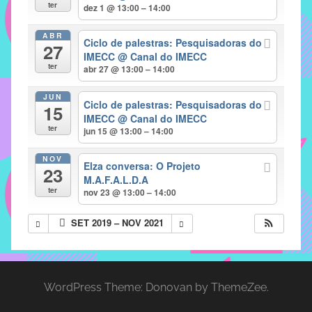
com
ter
dez 1 @ 13:00 – 14:00
soluções
ABR
pacificadoras
Ciclo de palestras: Pesquisadoras do
27
para
IMECC
@ Canal do IMECC
ter
abr 27 @ 13:00 – 14:00
os
problemas
JUN
Ciclo de palestras: Pesquisadoras do
verificados
15
IMECC
@ Canal do IMECC
no
ter
jun 15 @ 13:00 – 14:00
instituto,
bem
NOV
Elza conversa: O Projeto
23
como
M.A.F.A.L.D.A
propor
ter
nov 23 @ 13:00 – 14:00
diretrizes
SET 2019 – NOV 2021
e
ações
para
a
WordPress Theme: Donovan by ThemeZee.
prevenção
e