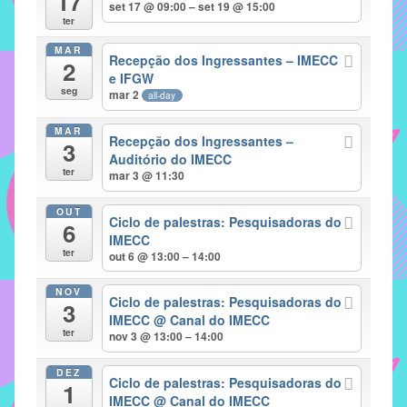
17
set 17 @ 09:00 – set 19 @ 15:00
implementar
ter
mecanismos
MAR
Recepção dos Ingressantes – IMECC
2
que
e IFGW
proporcionem
seg
mar 2
all-day
o
fortalecimento
MAR
Recepção dos Ingressantes –
3
dos
Auditório do IMECC
ter
vínculos
mar 3 @ 11:30
sociais
OUT
e
Ciclo de palestras: Pesquisadoras do
6
IMECC
profissionais
ter
out 6 @ 13:00 – 14:00
entre
alunos,
NOV
Ciclo de palestras: Pesquisadoras do
professores
3
IMECC
@ Canal do IMECC
e
ter
nov 3 @ 13:00 – 14:00
funcionários
do
DEZ
Ciclo de palestras: Pesquisadoras do
1
IMECC,
IMECC
@ Canal do IMECC