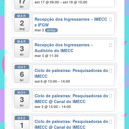
17
set 17 @ 09:00 – set 19 @ 15:00
implementar
ter
mecanismos
MAR
Recepção dos Ingressantes – IMECC
2
que
e IFGW
proporcionem
seg
mar 2
all-day
o
fortalecimento
MAR
Recepção dos Ingressantes –
3
dos
Auditório do IMECC
ter
vínculos
mar 3 @ 11:30
sociais
OUT
e
Ciclo de palestras: Pesquisadoras do
6
IMECC
profissionais
ter
out 6 @ 13:00 – 14:00
entre
alunos,
NOV
Ciclo de palestras: Pesquisadoras do
professores
3
IMECC
@ Canal do IMECC
e
ter
nov 3 @ 13:00 – 14:00
funcionários
do
DEZ
Ciclo de palestras: Pesquisadoras do
1
IMECC,
IMECC
@ Canal do IMECC