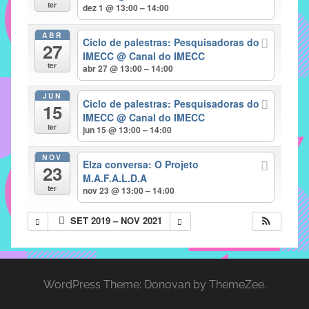
com
ter
dez 1 @ 13:00 – 14:00
soluções
ABR
pacificadoras
Ciclo de palestras: Pesquisadoras do
27
para
IMECC
@ Canal do IMECC
ter
abr 27 @ 13:00 – 14:00
os
problemas
JUN
Ciclo de palestras: Pesquisadoras do
verificados
15
IMECC
@ Canal do IMECC
no
ter
jun 15 @ 13:00 – 14:00
instituto,
bem
NOV
Elza conversa: O Projeto
23
como
M.A.F.A.L.D.A
propor
ter
nov 23 @ 13:00 – 14:00
diretrizes
SET 2019 – NOV 2021
e
ações
para
a
WordPress Theme: Donovan by ThemeZee.
prevenção
e