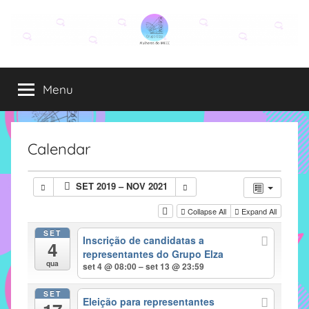
Pular
para
o
Grupo
O
conteúdo
grupo
Menu
Elza
Elza
é
formado
por
Calendar
alunas,
funcionárias
SET 2019 – NOV 2021
e
professoras
Collapse All
Expand All
do
SET
Inscrição de candidatas a
IMECC
4
representantes do Grupo Elza
e
qua
set 4 @ 08:00 – set 13 @ 23:59
tem
como
SET
Eleição para representantes
atribuição