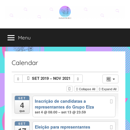
Pular
para
o
Grupo
O
conteúdo
grupo
Menu
Elza
Elza
é
formado
por
Calendar
alunas,
funcionárias
SET 2019 – NOV 2021
e
professoras
Collapse All
Expand All
do
SET
Inscrição de candidatas a
IMECC
4
representantes do Grupo Elza
e
qua
set 4 @ 08:00 – set 13 @ 23:59
tem
como
SET
Eleição para representantes
atribuição