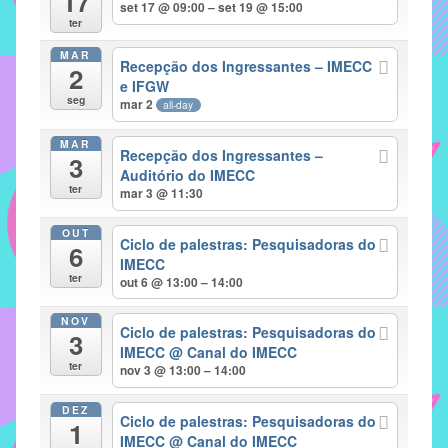
17
set 17 @ 09:00 – set 19 @ 15:00
implementar
ter
mecanismos
MAR
Recepção dos Ingressantes – IMECC
2
que
e IFGW
proporcionem
seg
mar 2
all-day
o
fortalecimento
MAR
Recepção dos Ingressantes –
3
dos
Auditório do IMECC
ter
vínculos
mar 3 @ 11:30
sociais
OUT
e
Ciclo de palestras: Pesquisadoras do
6
IMECC
profissionais
ter
out 6 @ 13:00 – 14:00
entre
alunos,
NOV
Ciclo de palestras: Pesquisadoras do
professores
3
IMECC
@ Canal do IMECC
e
ter
nov 3 @ 13:00 – 14:00
funcionários
do
DEZ
Ciclo de palestras: Pesquisadoras do
1
IMECC,
IMECC
@ Canal do IMECC