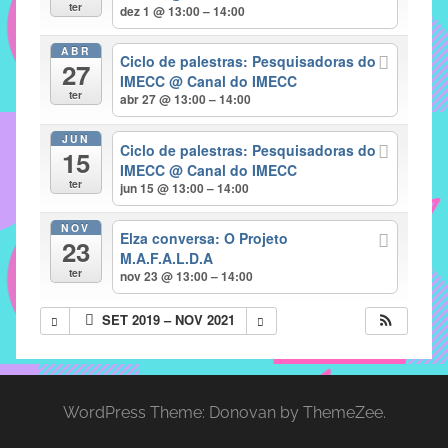
com
ter
dez 1 @ 13:00 – 14:00
soluções
ABR
pacificadoras
Ciclo de palestras: Pesquisadoras do
27
para
IMECC
@ Canal do IMECC
ter
abr 27 @ 13:00 – 14:00
os
problemas
JUN
Ciclo de palestras: Pesquisadoras do
verificados
15
IMECC
@ Canal do IMECC
no
ter
jun 15 @ 13:00 – 14:00
instituto,
bem
NOV
Elza conversa: O Projeto
23
como
M.A.F.A.L.D.A
propor
ter
nov 23 @ 13:00 – 14:00
diretrizes
SET 2019 – NOV 2021
e
ações
para
a
WordPress Theme: Donovan by ThemeZee.
prevenção
e