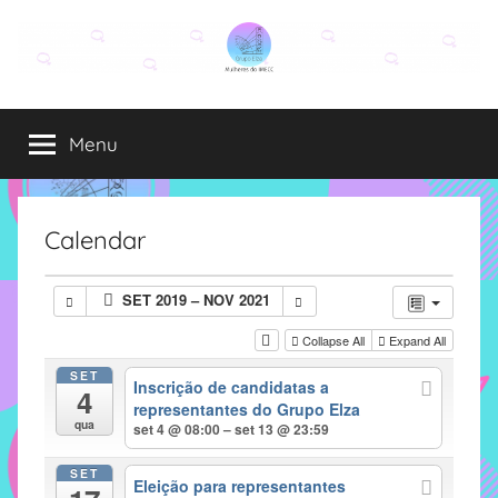
Pular
para
o
Grupo
O
conteúdo
grupo
Menu
Elza
Elza
é
formado
por
Calendar
alunas,
funcionárias
SET 2019 – NOV 2021
e
professoras
Collapse All
Expand All
do
SET
Inscrição de candidatas a
IMECC
4
representantes do Grupo Elza
e
qua
set 4 @ 08:00 – set 13 @ 23:59
tem
como
SET
Eleição para representantes
atribuição