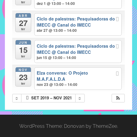
com
ter
dez 1 @ 13:00 – 14:00
soluções
ABR
pacificadoras
Ciclo de palestras: Pesquisadoras do
27
para
IMECC
@ Canal do IMECC
ter
abr 27 @ 13:00 – 14:00
os
problemas
JUN
Ciclo de palestras: Pesquisadoras do
verificados
15
IMECC
@ Canal do IMECC
no
ter
jun 15 @ 13:00 – 14:00
instituto,
bem
NOV
Elza conversa: O Projeto
23
como
M.A.F.A.L.D.A
propor
ter
nov 23 @ 13:00 – 14:00
diretrizes
SET 2019 – NOV 2021
e
ações
para
a
WordPress Theme: Donovan by ThemeZee.
prevenção
e