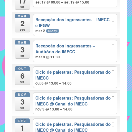
17
set 17 @ 09:00 – set 19 @ 15:00
implementar
ter
mecanismos
MAR
Recepção dos Ingressantes – IMECC
2
que
e IFGW
proporcionem
seg
mar 2
all-day
o
fortalecimento
MAR
Recepção dos Ingressantes –
3
dos
Auditório do IMECC
ter
vínculos
mar 3 @ 11:30
sociais
OUT
e
Ciclo de palestras: Pesquisadoras do
6
IMECC
profissionais
ter
out 6 @ 13:00 – 14:00
entre
alunos,
NOV
Ciclo de palestras: Pesquisadoras do
professores
3
IMECC
@ Canal do IMECC
e
ter
nov 3 @ 13:00 – 14:00
funcionários
do
DEZ
Ciclo de palestras: Pesquisadoras do
1
IMECC,
IMECC
@ Canal do IMECC