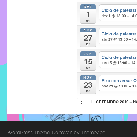
entre
DEZ
alunos,
Ciclo de palest
1
dez 1 @ 13:00 – 14:
professores
ter
e
ABR
funcionários
Ciclo de palest
27
abr 27 @ 13:00 – 14
do
ter
IMECC,
JUN
Ciclo de palest
com
15
jun 15 @ 13:00 – 14
soluções
ter
pacificadoras
NOV
Elza conversa: O
para
23
nov 23 @ 13:00 – 14
os
ter
problemas
SETEMBRO 2019 – 
verificados
no
instituto,
bem
WordPress Theme: Donovan by ThemeZee.
como