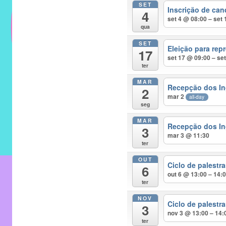
SET
do
Inscrição de can
4
IMECC
set 4 @ 08:00 – set
qua
e
SET
tem
Eleição para rep
17
como
set 17 @ 09:00 – se
ter
atribuição
MAR
implementar
Recepção dos In
2
mar 2
mecanismos
all-day
seg
que
MAR
proporcionem
Recepção dos In
3
mar 3 @ 11:30
o
ter
fortalecimento
OUT
dos
Ciclo de palest
6
out 6 @ 13:00 – 14:
vínculos
ter
sociais
NOV
e
Ciclo de palest
3
nov 3 @ 13:00 – 14:
profissionais
ter