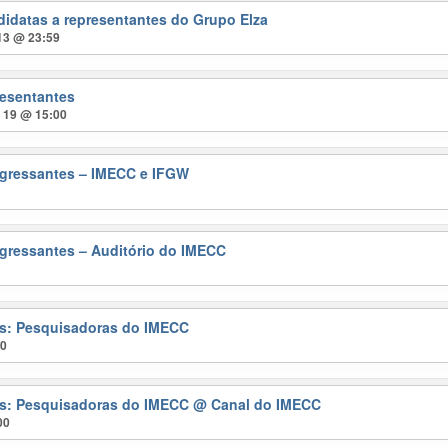
didatas a representantes do Grupo Elza
 13 @ 23:59
resentantes
t 19 @ 15:00
gressantes – IMECC e IFGW
gressantes – Auditório do IMECC
ras: Pesquisadoras do IMECC
00
ras: Pesquisadoras do IMECC
@ Canal do IMECC
00