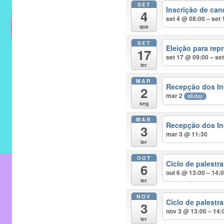
SET
do
Inscrição de can
4
IMECC
set 4 @ 08:00 – set
qua
e
SET
tem
Eleição para rep
17
como
set 17 @ 09:00 – se
ter
atribuição
MAR
implementar
Recepção dos In
2
mar 2
mecanismos
all-day
seg
que
MAR
proporcionem
Recepção dos In
3
mar 3 @ 11:30
o
ter
fortalecimento
OUT
dos
Ciclo de palest
6
out 6 @ 13:00 – 14:
vínculos
ter
sociais
NOV
e
Ciclo de palest
3
nov 3 @ 13:00 – 14:
profissionais
ter