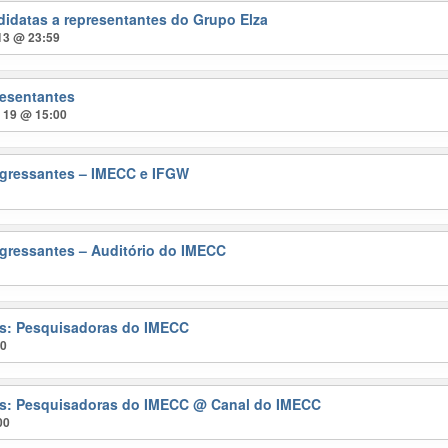
didatas a representantes do Grupo Elza
 13 @ 23:59
resentantes
t 19 @ 15:00
gressantes – IMECC e IFGW
gressantes – Auditório do IMECC
ras: Pesquisadoras do IMECC
00
ras: Pesquisadoras do IMECC
@ Canal do IMECC
00