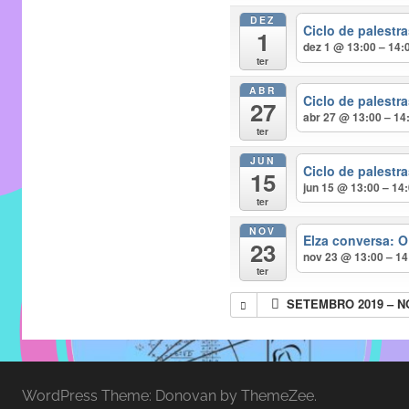
entre
DEZ
alunos,
Ciclo de palest
1
dez 1 @ 13:00 – 14:
professores
ter
e
ABR
funcionários
Ciclo de palest
27
abr 27 @ 13:00 – 14
do
ter
IMECC,
JUN
Ciclo de palest
com
15
jun 15 @ 13:00 – 14
soluções
ter
pacificadoras
NOV
Elza conversa: O
para
23
nov 23 @ 13:00 – 14
os
ter
problemas
SETEMBRO 2019 – 
verificados
no
instituto,
bem
WordPress Theme: Donovan by ThemeZee.
como