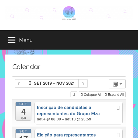
Pular
para
o
Grupo
O
conteúdo
grupo
Menu
Elza
Elza
é
formado
por
Calendar
alunas,
funcionárias
SET 2019 – NOV 2021
e
professoras
Collapse All
Expand All
do
SET
Inscrição de candidatas a
IMECC
4
representantes do Grupo Elza
e
qua
set 4 @ 08:00 – set 13 @ 23:59
tem
como
SET
Eleição para representantes
atribuição