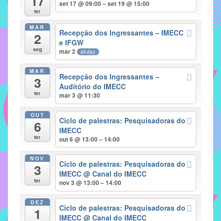
17
set 17 @ 09:00 – set 19 @ 15:00
implementar
ter
mecanismos
MAR
Recepção dos Ingressantes – IMECC
2
que
e IFGW
proporcionem
seg
mar 2
all-day
o
fortalecimento
MAR
Recepção dos Ingressantes –
3
dos
Auditório do IMECC
ter
vínculos
mar 3 @ 11:30
sociais
OUT
e
Ciclo de palestras: Pesquisadoras do
6
IMECC
profissionais
ter
out 6 @ 13:00 – 14:00
entre
alunos,
NOV
Ciclo de palestras: Pesquisadoras do
professores
3
IMECC
@ Canal do IMECC
e
ter
nov 3 @ 13:00 – 14:00
funcionários
do
DEZ
Ciclo de palestras: Pesquisadoras do
1
IMECC,
IMECC
@ Canal do IMECC