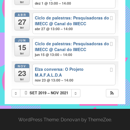
com
ter
dez 1 @ 13:00 – 14:00
soluções
ABR
pacificadoras
Ciclo de palestras: Pesquisadoras do
27
para
IMECC
@ Canal do IMECC
ter
abr 27 @ 13:00 – 14:00
os
problemas
JUN
Ciclo de palestras: Pesquisadoras do
verificados
15
IMECC
@ Canal do IMECC
no
ter
jun 15 @ 13:00 – 14:00
instituto,
bem
NOV
Elza conversa: O Projeto
23
como
M.A.F.A.L.D.A
propor
ter
nov 23 @ 13:00 – 14:00
diretrizes
SET 2019 – NOV 2021
e
ações
para
a
WordPress Theme: Donovan by ThemeZee.
prevenção
e