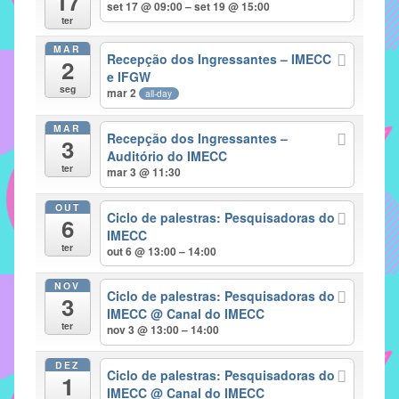
17
set 17 @ 09:00 – set 19 @ 15:00
implementar
ter
mecanismos
MAR
Recepção dos Ingressantes – IMECC
2
que
e IFGW
proporcionem
seg
mar 2
all-day
o
fortalecimento
MAR
Recepção dos Ingressantes –
3
dos
Auditório do IMECC
ter
vínculos
mar 3 @ 11:30
sociais
OUT
e
Ciclo de palestras: Pesquisadoras do
6
IMECC
profissionais
ter
out 6 @ 13:00 – 14:00
entre
alunos,
NOV
Ciclo de palestras: Pesquisadoras do
professores
3
IMECC
@ Canal do IMECC
e
ter
nov 3 @ 13:00 – 14:00
funcionários
do
DEZ
Ciclo de palestras: Pesquisadoras do
1
IMECC,
IMECC
@ Canal do IMECC