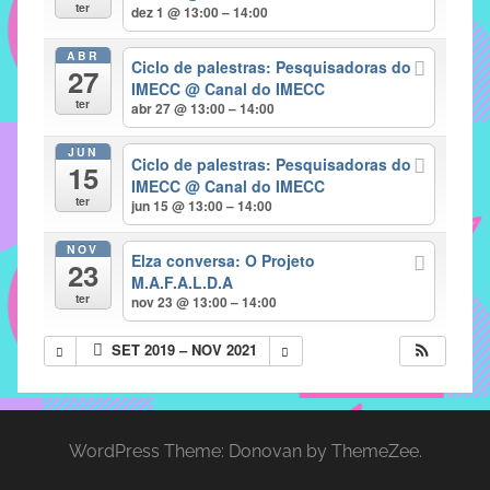
com
ter
dez 1 @ 13:00 – 14:00
soluções
ABR
pacificadoras
Ciclo de palestras: Pesquisadoras do
27
para
IMECC
@ Canal do IMECC
ter
abr 27 @ 13:00 – 14:00
os
problemas
JUN
Ciclo de palestras: Pesquisadoras do
verificados
15
IMECC
@ Canal do IMECC
no
ter
jun 15 @ 13:00 – 14:00
instituto,
bem
NOV
Elza conversa: O Projeto
23
como
M.A.F.A.L.D.A
propor
ter
nov 23 @ 13:00 – 14:00
diretrizes
SET 2019 – NOV 2021
e
ações
para
a
WordPress Theme: Donovan by ThemeZee.
prevenção
e