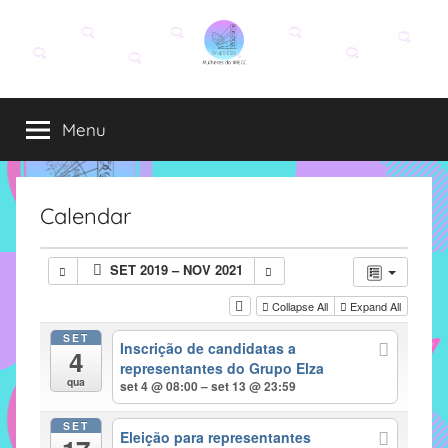
Pular
para
o
Grupo
O
conteúdo
grupo
Menu
Elza
Elza
é
formado
por
Calendar
alunas,
funcionárias
SET 2019 – NOV 2021
e
professoras
Collapse All
Expand All
do
SET
Inscrição de candidatas a
IMECC
4
representantes do Grupo Elza
e
qua
set 4 @ 08:00 – set 13 @ 23:59
tem
como
SET
Eleição para representantes
atribuição