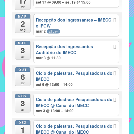
17
set 17 @ 09:00 – set 19 @ 15:00
implementar
ter
mecanismos
MAR
Recepção dos Ingressantes – IMECC
2
que
e IFGW
proporcionem
seg
mar 2
all-day
o
fortalecimento
MAR
Recepção dos Ingressantes –
3
dos
Auditório do IMECC
ter
vínculos
mar 3 @ 11:30
sociais
OUT
e
Ciclo de palestras: Pesquisadoras do
6
IMECC
profissionais
ter
out 6 @ 13:00 – 14:00
entre
alunos,
NOV
Ciclo de palestras: Pesquisadoras do
professores
3
IMECC
@ Canal do IMECC
e
ter
nov 3 @ 13:00 – 14:00
funcionários
do
DEZ
Ciclo de palestras: Pesquisadoras do
1
IMECC,
IMECC
@ Canal do IMECC