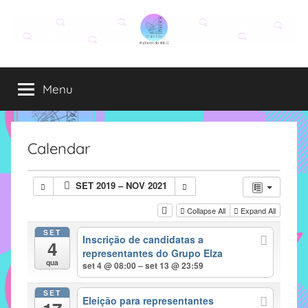
Pular
para
o
Grupo
O
conteúdo
grupo
Menu
Elza
Elza
é
formado
por
Calendar
alunas,
funcionárias
SET 2019 – NOV 2021
e
professoras
Collapse All
Expand All
do
SET
Inscrição de candidatas a
IMECC
4
representantes do Grupo Elza
e
qua
set 4 @ 08:00 – set 13 @ 23:59
tem
como
SET
Eleição para representantes
atribuição