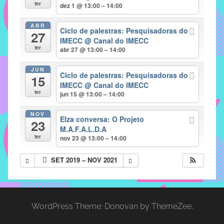
com
ter
dez 1 @ 13:00 – 14:00
soluções
ABR
pacificadoras
Ciclo de palestras: Pesquisadoras do
27
para
IMECC
@ Canal do IMECC
ter
abr 27 @ 13:00 – 14:00
os
problemas
JUN
Ciclo de palestras: Pesquisadoras do
verificados
15
IMECC
@ Canal do IMECC
no
ter
jun 15 @ 13:00 – 14:00
instituto,
bem
NOV
Elza conversa: O Projeto
23
como
M.A.F.A.L.D.A
propor
ter
nov 23 @ 13:00 – 14:00
diretrizes
SET 2019 – NOV 2021
e
ações
para
a
WordPress Theme: Donovan by ThemeZee.
prevenção
e