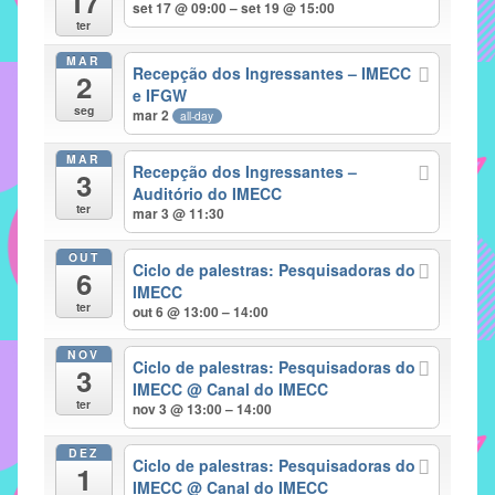
17
set 17 @ 09:00 – set 19 @ 15:00
implementar
ter
mecanismos
MAR
Recepção dos Ingressantes – IMECC
2
que
e IFGW
proporcionem
seg
mar 2
all-day
o
fortalecimento
MAR
Recepção dos Ingressantes –
3
dos
Auditório do IMECC
ter
vínculos
mar 3 @ 11:30
sociais
OUT
e
Ciclo de palestras: Pesquisadoras do
6
IMECC
profissionais
ter
out 6 @ 13:00 – 14:00
entre
alunos,
NOV
Ciclo de palestras: Pesquisadoras do
professores
3
IMECC
@ Canal do IMECC
e
ter
nov 3 @ 13:00 – 14:00
funcionários
do
DEZ
Ciclo de palestras: Pesquisadoras do
1
IMECC,
IMECC
@ Canal do IMECC