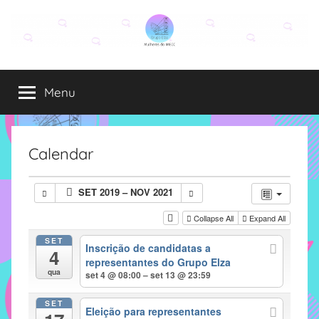
Pular
para
o
Grupo
O
conteúdo
grupo
Menu
Elza
Elza
é
formado
por
Calendar
alunas,
funcionárias
SET 2019 – NOV 2021
e
professoras
Collapse All
Expand All
do
SET
Inscrição de candidatas a
IMECC
4
representantes do Grupo Elza
e
qua
set 4 @ 08:00 – set 13 @ 23:59
tem
como
SET
Eleição para representantes
atribuição