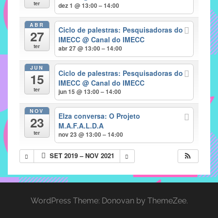
com
ter
dez 1 @ 13:00 – 14:00
soluções
ABR
pacificadoras
Ciclo de palestras: Pesquisadoras do
27
para
IMECC
@ Canal do IMECC
ter
abr 27 @ 13:00 – 14:00
os
problemas
JUN
Ciclo de palestras: Pesquisadoras do
verificados
15
IMECC
@ Canal do IMECC
no
ter
jun 15 @ 13:00 – 14:00
instituto,
bem
NOV
Elza conversa: O Projeto
23
como
M.A.F.A.L.D.A
propor
ter
nov 23 @ 13:00 – 14:00
diretrizes
SET 2019 – NOV 2021
e
ações
para
a
WordPress Theme: Donovan by ThemeZee.
prevenção
e