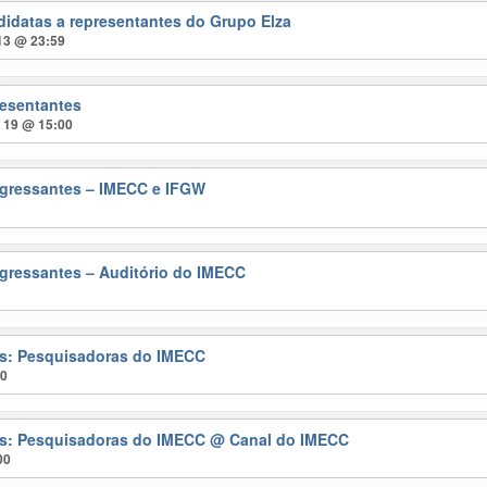
didatas a representantes do Grupo Elza
 13 @ 23:59
resentantes
t 19 @ 15:00
gressantes – IMECC e IFGW
gressantes – Auditório do IMECC
ras: Pesquisadoras do IMECC
00
ras: Pesquisadoras do IMECC
@ Canal do IMECC
00