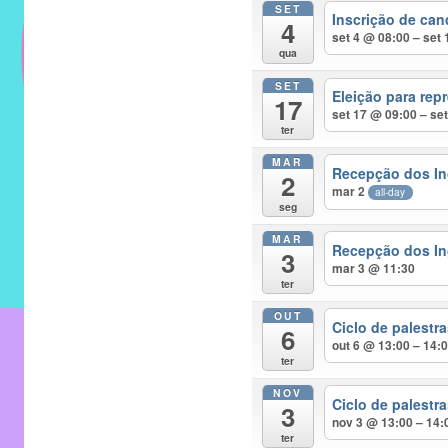
SET
do
Inscrição de can
4
IMECC
set 4 @ 08:00 – set
qua
e
SET
tem
Eleição para rep
17
como
set 17 @ 09:00 – se
ter
atribuição
MAR
implementar
Recepção dos In
2
mar 2
mecanismos
all-day
seg
que
MAR
proporcionem
Recepção dos In
3
mar 3 @ 11:30
o
ter
fortalecimento
OUT
dos
Ciclo de palest
6
out 6 @ 13:00 – 14:
vínculos
ter
sociais
NOV
e
Ciclo de palest
3
nov 3 @ 13:00 – 14:
profissionais
ter