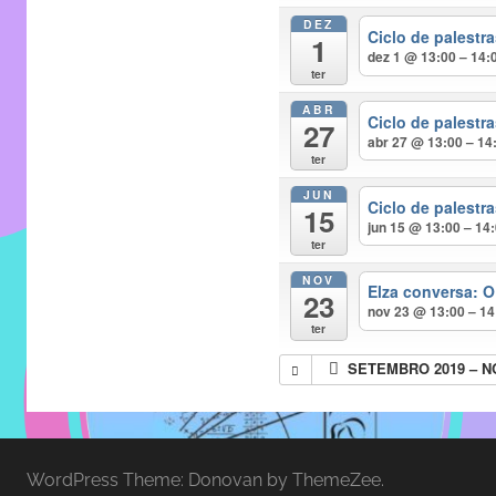
entre
DEZ
alunos,
Ciclo de palest
1
dez 1 @ 13:00 – 14:
professores
ter
e
ABR
funcionários
Ciclo de palest
27
abr 27 @ 13:00 – 14
do
ter
IMECC,
JUN
Ciclo de palest
com
15
jun 15 @ 13:00 – 14
soluções
ter
pacificadoras
NOV
Elza conversa: O
para
23
nov 23 @ 13:00 – 14
os
ter
problemas
SETEMBRO 2019 – 
verificados
no
instituto,
bem
WordPress Theme: Donovan by ThemeZee.
como