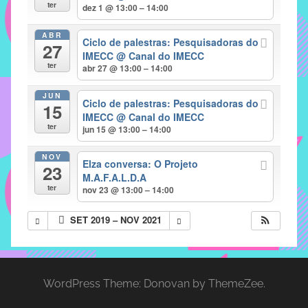
com
ter
dez 1 @ 13:00 – 14:00
soluções
ABR
pacificadoras
Ciclo de palestras: Pesquisadoras do
27
para
IMECC
@ Canal do IMECC
ter
abr 27 @ 13:00 – 14:00
os
problemas
JUN
Ciclo de palestras: Pesquisadoras do
verificados
15
IMECC
@ Canal do IMECC
no
ter
jun 15 @ 13:00 – 14:00
instituto,
bem
NOV
Elza conversa: O Projeto
23
como
M.A.F.A.L.D.A
propor
ter
nov 23 @ 13:00 – 14:00
diretrizes
SET 2019 – NOV 2021
e
ações
para
a
WordPress Theme: Donovan by ThemeZee.
prevenção
e