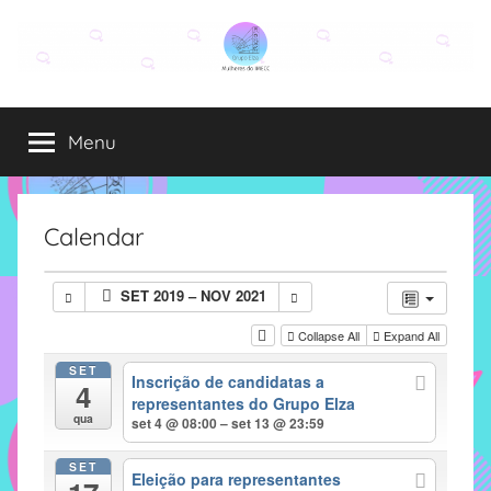
Pular
para
o
Grupo
O
conteúdo
grupo
Menu
Elza
Elza
é
formado
por
Calendar
alunas,
funcionárias
SET 2019 – NOV 2021
e
professoras
Collapse All
Expand All
do
SET
Inscrição de candidatas a
IMECC
4
representantes do Grupo Elza
e
qua
set 4 @ 08:00 – set 13 @ 23:59
tem
como
SET
Eleição para representantes
atribuição