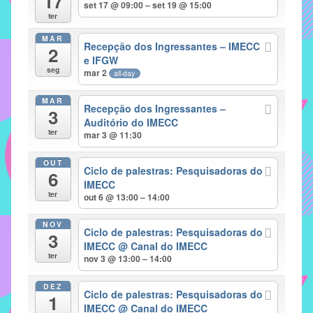
17
set 17 @ 09:00 – set 19 @ 15:00
implementar
ter
mecanismos
MAR
Recepção dos Ingressantes – IMECC
2
que
e IFGW
proporcionem
seg
mar 2
all-day
o
fortalecimento
MAR
Recepção dos Ingressantes –
3
dos
Auditório do IMECC
ter
vínculos
mar 3 @ 11:30
sociais
OUT
e
Ciclo de palestras: Pesquisadoras do
6
IMECC
profissionais
ter
out 6 @ 13:00 – 14:00
entre
alunos,
NOV
Ciclo de palestras: Pesquisadoras do
professores
3
IMECC
@ Canal do IMECC
e
ter
nov 3 @ 13:00 – 14:00
funcionários
do
DEZ
Ciclo de palestras: Pesquisadoras do
1
IMECC,
IMECC
@ Canal do IMECC