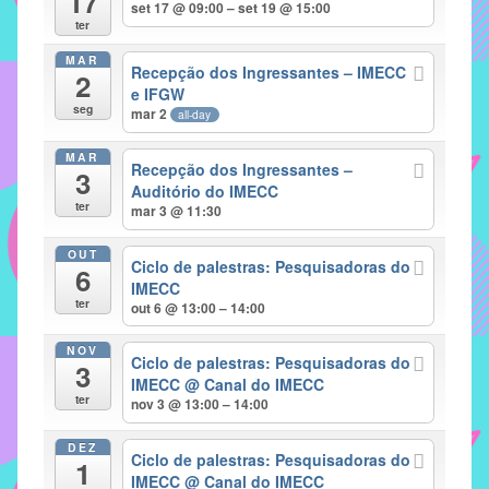
17
set 17 @ 09:00 – set 19 @ 15:00
implementar
ter
mecanismos
MAR
Recepção dos Ingressantes – IMECC
2
que
e IFGW
proporcionem
seg
mar 2
all-day
o
fortalecimento
MAR
Recepção dos Ingressantes –
3
dos
Auditório do IMECC
ter
vínculos
mar 3 @ 11:30
sociais
OUT
e
Ciclo de palestras: Pesquisadoras do
6
IMECC
profissionais
ter
out 6 @ 13:00 – 14:00
entre
alunos,
NOV
Ciclo de palestras: Pesquisadoras do
professores
3
IMECC
@ Canal do IMECC
e
ter
nov 3 @ 13:00 – 14:00
funcionários
do
DEZ
Ciclo de palestras: Pesquisadoras do
1
IMECC,
IMECC
@ Canal do IMECC