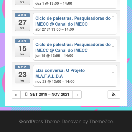
com
ter
dez 1 @ 13:00 – 14:00
soluções
ABR
pacificadoras
Ciclo de palestras: Pesquisadoras do
27
para
IMECC
@ Canal do IMECC
ter
abr 27 @ 13:00 – 14:00
os
problemas
JUN
Ciclo de palestras: Pesquisadoras do
verificados
15
IMECC
@ Canal do IMECC
no
ter
jun 15 @ 13:00 – 14:00
instituto,
bem
NOV
Elza conversa: O Projeto
23
como
M.A.F.A.L.D.A
propor
ter
nov 23 @ 13:00 – 14:00
diretrizes
SET 2019 – NOV 2021
e
ações
para
a
WordPress Theme: Donovan by ThemeZee.
prevenção
e