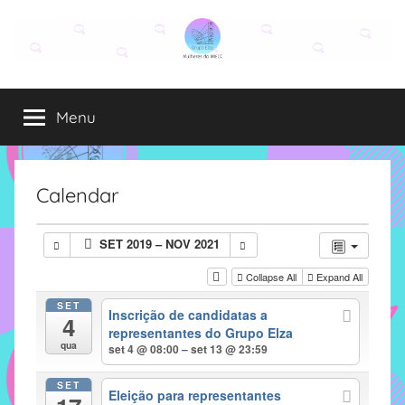
Pular
para
o
Grupo
O
conteúdo
grupo
Menu
Elza
Elza
é
formado
por
Calendar
alunas,
funcionárias
SET 2019 – NOV 2021
e
professoras
Collapse All
Expand All
do
SET
Inscrição de candidatas a
IMECC
4
representantes do Grupo Elza
e
qua
set 4 @ 08:00 – set 13 @ 23:59
tem
como
SET
Eleição para representantes
atribuição